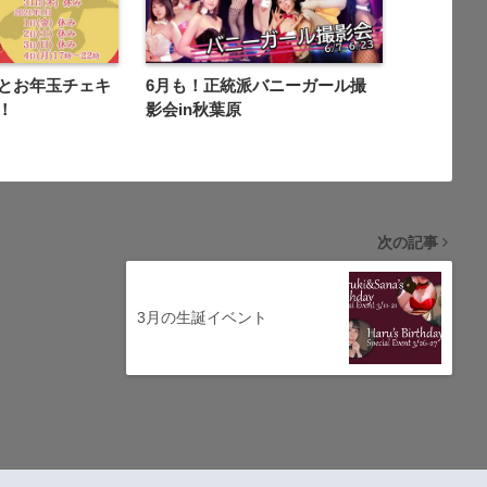
とお年玉チェキ
6月も！正統派バニーガール撮
！
影会in秋葉原
次の記事
3月の生誕イベント