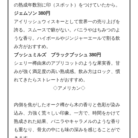
の熟成年数別に印（スポット）をつけていたから。
ジェムソン 380円
アイリッシュウィスキーとして世界一の売り上げを
誇る。スムースで癖がない。バニラやはちみつのよ
うな香り。ハイボールやジンジャーエールで割る飲
み方がおすすめ。
ブッシュミルズ ブラックブッシュ 380円
シェリー樽由来のアプリコットのような果実香。甘
みが強く満足度の高い熟成感。飲み方はロック、慣
れてきたらストレートがおすすめ。
◇アメリカン◇
内側を焦がしたオーク樽から木の香りと色彩が染み
込み、力強く荒々しい印象。一方で、時間をかけて
熟成された結果、バニラやキャラメルのような香り
も重なり、骨太の中にも味の深みを感じることがで
きます。