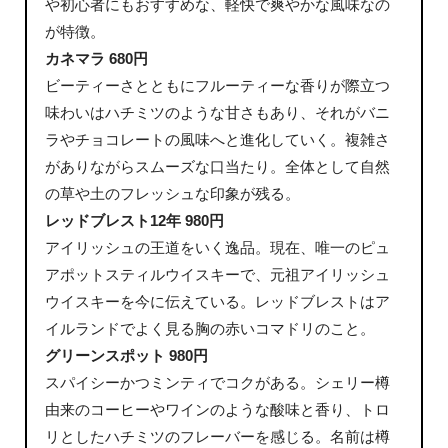
や初心者にもおすすめな、軽快で爽やかな風味なの
が特徴。
カネマラ 680円
ビーティーさとともにフルーティーな香りが際立つ
味わいはハチミツのような甘さもあり、それがバニ
ラやチョコレートの風味へと進化していく。複雑さ
がありながらスムーズな口当たり。全体として自然
の草や土のフレッシュな印象が残る。
レッドブレスト12年 980円
アイリッシュの王道をいく逸品。現在、唯一のピュ
アポットスティルウイスキーで、元祖アイリッシュ
ウイスキーを今に伝えている。レッドブレストはア
イルランドでよく見る胸の赤いコマドリのこと。
グリーンスポット 980円
スパイシーかつミンティでコクがある。シェリー樽
由来のコーヒーやワインのような酸味と香り、トロ
リとしたハチミツのフレーバーを感じる。名前は樽