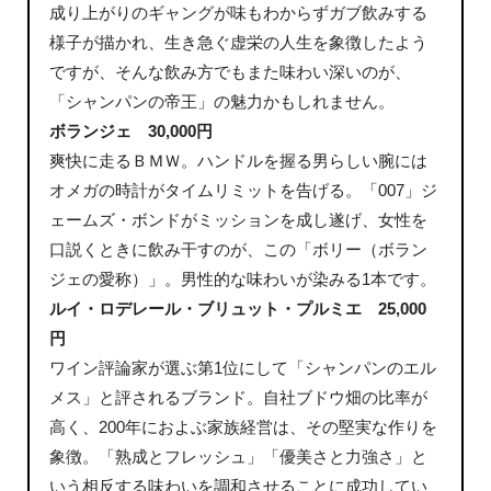
成り上がりのギャングが味もわからずガブ飲みする
様子が描かれ、生き急ぐ虚栄の人生を象徴したよう
ですが、そんな飲み方でもまた味わい深いのが、
「シャンパンの帝王」の魅力かもしれません。
ボランジェ 30,000円
爽快に走るＢＭＷ。ハンドルを握る男らしい腕には
オメガの時計がタイムリミットを告げる。「007」ジ
ェームズ・ボンドがミッションを成し遂げ、女性を
口説くときに飲み干すのが、この「ボリー（ボラン
ジェの愛称）」。男性的な味わいが染みる1本です。
ルイ・ロデレール・ブリュット・プルミエ 25,000
円
ワイン評論家が選ぶ第1位にして「シャンパンのエル
メス」と評されるブランド。自社ブドウ畑の比率が
高く、200年におよぶ家族経営は、その堅実な作りを
象徴。「熟成とフレッシュ」「優美さと力強さ」と
いう相反する味わいを調和させることに成功してい