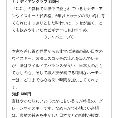
カナディアンクラブ 380円
「C.C.」の愛称で世界中で愛されているカナディア
ンウイスキーの代表格。6年以上カナダの長い冬に育
てられたすっきりとした味わいは、クセが無く、と
ても飲みやすいためビギナーにもおすすめ。
◇ジャパニーズ◇
本家を差し置き世界からも非常に評価の高い日本の
ウイスキー。製法はスコッチの流れを汲んでいる
が、味はマイルドでバランスが良い。日本人のおも
てなしの心、そして職人技が奏でる繊細なハーモニ
ーは、どこまでも心地良い時間を提供してくれま
す。
知多 680円
言軽やかな味わいとほのかに甘い香りが特長の、グ
レーンウイスキーです。なめらかで心地よい余韻
は、素材の旨みを生かした日本食との相性が抜群。