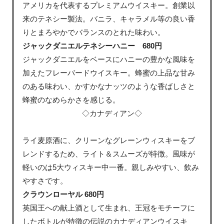
アメリカを代表するプレミアムウイスキー。創業以
来のテネシー製法。バニラ、キャラメル等の良い香
りとまろやかでバランスのとれた味わい。
ジャックダニエルテネシーハニー 680円
ジャックダニエルをベースにハニーの豊かな風味を
加えたフレーバードウイスキー。蜂蜜の上品な甘み
のある味わい、かすかなナッツのような香ばしさと
蜂蜜のなめらかさを感じる。
◇カナディアン◇
ライ麦原酒に、クリーンなグレーンウィスキーをブ
レンドするため、ライト＆スムーズが特徴。風味が
軽いのは5大ウィスキー中一番。親しみやすい、飲み
やすさです。
クラウンローヤル 680円
英国王への献上酒として生まれ、王冠をモチーフに
したボトルが特徴の伝説のカナディアンウイスキ