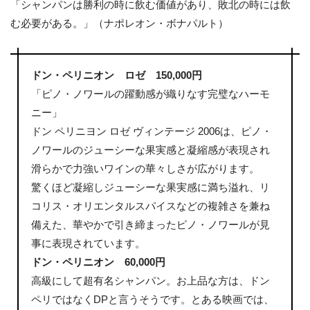
「シャンパンは勝利の時に飲む価値があり、敗北の時には飲
む必要がある。」（ナポレオン・ボナパルト）
ドン・ペリニオン ロゼ 150,000円
「ピノ・ノワールの躍動感が織りなす完璧なハーモ
ニー」
ドン ペリニヨン ロゼ ヴィンテージ 2006は、ピノ・
ノワールのジューシーな果実感と凝縮感が表現され
滑らかで力強いワインの華々しさが広がります。
驚くほど凝縮しジューシーな果実感に満ち溢れ、リ
コリス・オリエンタルスパイスなどの複雑さを兼ね
備えた、華やかで引き締まったピノ・ノワールが見
事に表現されています。
ドン・ペリニオン 60,000円
高級にして超有名シャンパン。お上品な方は、ドン
ペリではなくDPと言うそうです。とある映画では、