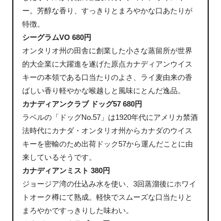
ー。芳醇な香り、すっきりとまろやかな口あたりが
特徴。
シーグラムVO 680円
オンタリオ州の田舎に創業した小さな蒸留所が世界
的大企業に大躍進を遂げた原点カナディアンウイス
キーの本領である口当たりのよさ、ライ麦由来の香
ばしい香り軽やかな喉越しと風味にとんだ逸品。
カナディアンクラブ ドッグ57 680円
ラベルの「ドッグNo.57」は1920年代にアメリカ禁酒
法時代にカナダ・オンタリオ州からカナダのウイス
キーを密輸のため出荷ドック57から運んだことに由
来しているそうです。
カナディアンミスト 380円
ジョージア湾の仕込み水を使い、3回蒸溜後にホワイ
トオーク樽にて熟成。軽快でスムーズな口当たりと
まろやかですっきりした味わい。