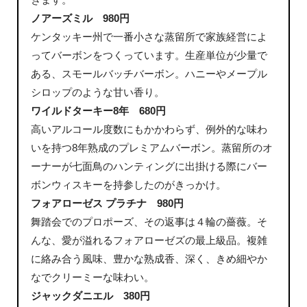
ノアーズミル 980円
ケンタッキー州で一番小さな蒸留所で家族経営によ
ってバーボンをつくっています。生産単位が少量で
ある、スモールバッチバーボン。ハニーやメープル
シロップのような甘い香り。
ワイルドターキー8年 680円
高いアルコール度数にもかかわらず、例外的な味わ
いを持つ8年熟成のプレミアムバーボン。蒸留所のオ
ーナーが七面鳥のハンティングに出掛ける際にバー
ボンウィスキーを持参したのがきっかけ。
フォアローゼス プラチナ 980円
舞踏会でのプロポーズ、その返事は４輪の薔薇。そ
んな、愛が溢れるフォアローゼズの最上級品。複雑
に絡み合う風味、豊かな熟成香、深く、きめ細やか
なでクリーミーな味わい。
ジャックダニエル 380円