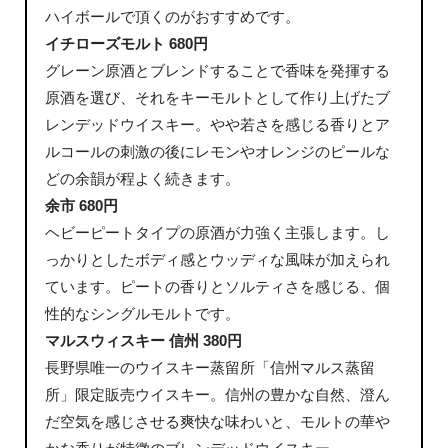
ハイボールで頂くのがおすすめです。
イチローズモルト 680円
グレーン原酒とブレンドすることで香味を発揮する
原酒を選び、それをキーモルトとして作り上げたブ
レンデッドウイスキー。やや若さを感じる香りとア
ルコールの刺激の後にレモンやオレンジのピールな
どの余韻が程よく続きます。
余市 680円
ヘビーピートタイプの原酒が力強く主張します。し
っかりとしたボディ感とウッディな風味が加えられ
ています。ピートの香りとソルティさを感じる、個
性的なシングルモルトです。
マルスウィスキー 信州 380円
長野県唯一のウイスキー蒸留所「信州マルス蒸留
所」限定販売ウイスキー。信州の豊かな自然、澄ん
だ空気を感じさせる爽快な味わいと、モルトの華や