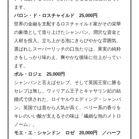
ます。
バロン・ド・ロスチャイルド 25,000円
世界の金融を支配するロスチャイルド家がその栄華
の象徴として造り上げたシャンパン。潤沢な資金と
人材を投入。立ち上がる泡にきらびやかな雰囲気、
選ばれしスーパーリッチの口当たりは、果実の純粋
さをしっかり味わえ、爽やかな後味に仕上がってい
ます。
ポル・ロジェ 25,000円
シャンパンと言えばセレブ、そして英国王室に勝る
セレブは無し。ウィリアム王子とキャサリン妃の結
婚式で供された、ロイヤルウエディング・シャンパ
ン。英国では昔から人気が高く、ベリー系の香りを
キレのいい酸が支えるその味は「繊細な泡のメトロ
ノーム」。
モエ・エ・シャンドン ロゼ 20,000円 ／ハーフ