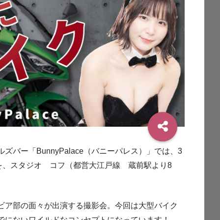
バー「BunnyPalace（バニーパレス）」では、3
を、スタジオ コフ（都営大江戸線 蔵前駅より8
ビア部の面々が出演する撮影会。今回は大型バイク
でにないワイルドなコンセプトになっています！