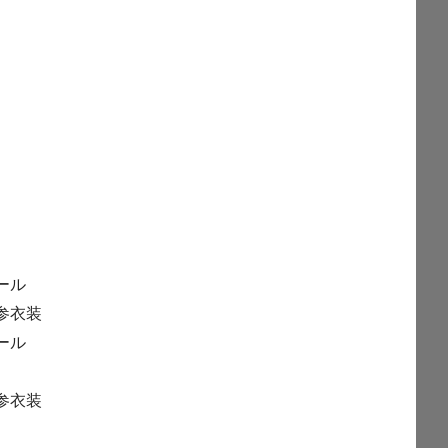
ール
参衣装
ール
参衣装