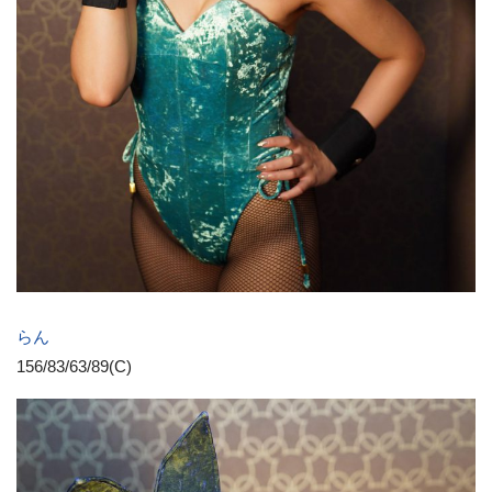
らん
156/83/63/89(C)