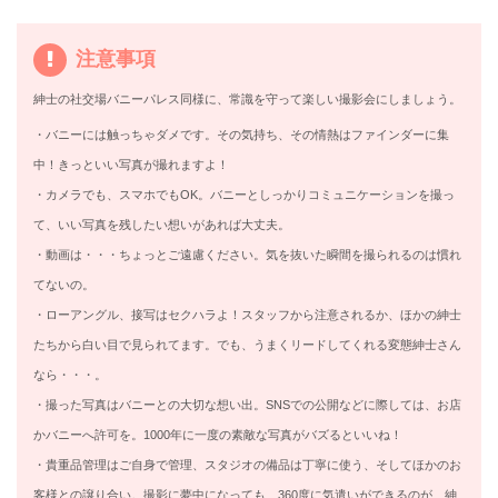
注意事項
紳士の社交場バニーパレス同様に、常識を守って楽しい撮影会にしましょう。
・バニーには触っちゃダメです。その気持ち、その情熱はファインダーに集
中！きっといい写真が撮れますよ！
・カメラでも、スマホでもOK。バニーとしっかりコミュニケーションを撮っ
て、いい写真を残したい想いがあれば大丈夫。
・動画は・・・ちょっとご遠慮ください。気を抜いた瞬間を撮られるのは慣れ
てないの。
・ローアングル、接写はセクハラよ！スタッフから注意されるか、ほかの紳士
たちから白い目で見られてます。でも、うまくリードしてくれる変態紳士さん
なら・・・。
・撮った写真はバニーとの大切な想い出。SNSでの公開などに際しては、お店
かバニーへ許可を。1000年に一度の素敵な写真がバズるといいね！
・貴重品管理はご自身で管理、スタジオの備品は丁寧に使う、そしてほかのお
客様との譲り合い。撮影に夢中になっても、360度に気遣いができるのが、紳