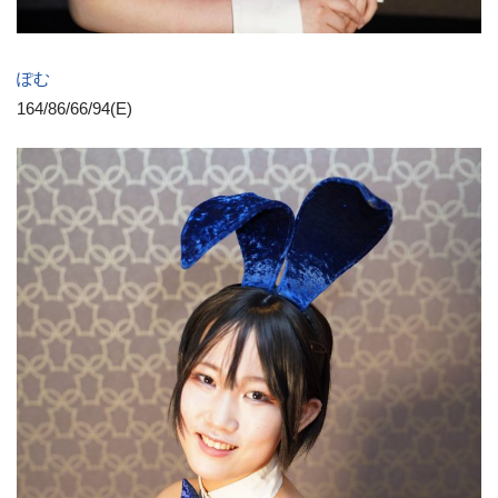
ぽむ
164/86/66/94(E)