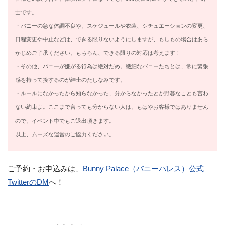
士です。
・バニーの急な体調不良や、スケジュールや衣装、シチュエーションの変更、
日程変更や中止などは、できる限りないようにしますが、もしもの場合はあら
かじめご了承ください。もちろん、できる限りの対応は考えます！
・その他、バニーが嫌がる行為は絶対だめ。繊細なバニーたちとは、常に緊張
感を持って接するのが紳士のたしなみです。
・ルールになかったから知らなかった、分からなかったとか野暮なことも言わ
ない約束よ。ここまで言っても分からない人は、もはやお客様ではありません
ので、イベント中でもご退出頂きます。
以上、ムーズな運営のご協力ください。
ご予約・お申込みは、
Bunny Palace（バニーパレス）公式
TwitterのDM
へ！